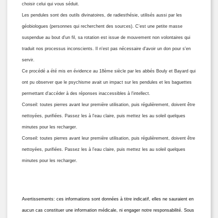
choisir celui qui vous séduit.
Les pendules sont des outils divinatoires, de radiesthésie, utilisés aussi par les
géobiologues (personnes qui recherchent des sources). C'est une petite masse
suspendue au bout d'un fil, sa rotation est issue de mouvement non volontaires qui
traduit nos processus inconscients. Il n'est pas nécessaire d'avoir un don pour s'en
servir.
Ce procédé a été mis en évidence au 18ème siècle par les abbés Bouly et Bayard qui
ont pu observer que le psychisme avait un impact sur les pendules et les baguettes
permettant d'accéder à des réponses inaccessibles à l'intellect.
Conseil: toutes pierres avant leur première utilisation, puis régulièrement, doivent être
nettoyées, purifiées. Passez les à l'eau claire, puis mettez les au soleil quelques
minutes pour les recharger.
Conseil: toutes pierres avant leur première utilisation, puis régulièrement, doivent être
nettoyées, purifiées. Passez les à l'eau claire, puis mettez les au soleil quelques
minutes pour les recharger.
Avertissements: ces informations sont données à titre indicatif, elles ne sauraient en
aucun cas constituer une information médicale, ni engager notre responsabilité. Sous