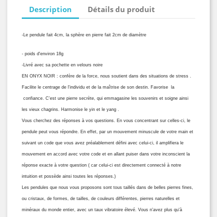
Description
Détails du produit
-Le pendule fait 4cm, la sphère en pierre fait 2cm de diamètre
- poids d'environ 18g
-Livré avec sa pochette en velours noire
EN ONYX NOIR : confère de la force, nous soutient dans des situations de stress .
Facilite le centrage de l'individu et de la maîtrise de son destin. Favorise la
confiance. C'est une pierre secrète, qui emmagasine les souvenirs et soigne ainsi
les vieux chagrins. Harmonise le yin et le yang .
Vous cherchez des réponses à vos questions. En vous concentrant sur celles-ci, le
pendule peut vous répondre. En effet, par un mouvement minuscule de votre main et
suivant un code que vous avez préalablement défini avec celui-ci, il amplifiera le
mouvement en accord avec votre code et en allant puiser dans votre inconscient la
réponse exacte à votre question ( car celui-ci est directement connecté à notre
intuition et possède ainsi toutes les réponses.)
Les pendules que nous vous proposons sont tous taillés dans de belles pierres fines,
ou cristaux, de formes, de tailles, de couleurs différentes, pierres naturelles et
minéraux du monde entier, avec un taux vibratoire élevé. Vous n'avez plus qu'à