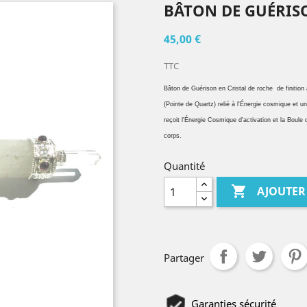
BÂTON DE GUÉRISO
45,00 €
TTC
Bâton de Guérison en Cristal de roche de finition a
(Pointe de Quartz) relié à l'Énergie cosmique et un
reçoit l'Énergie Cosmique d'activation et la Boule 
corps.
Quantité

AJOUTER
Partager
Garanties sécurité