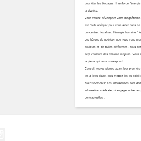
pour ôter les blocages. Il renforce l'énergi
la planète.
Vous voulez développer votre magnétisme, l
est l'outil adéquat pour vous aider dans ce
concentrer, focaliser, l'énergie humaine " 
Les bâtons de guérison que nous vous propo
couleurs et de tailles différentes , tous 
sept couleurs des chakras majeurs .Vous n'a
la pierre qui vous correspond.
Conseil: toutes pierres avant leur première 
les à l'eau claire, puis mettez les au solei
Avertissements: ces informations sont donné
information médicale, ni engager notre res
contractuelles
.
erest
Instagram