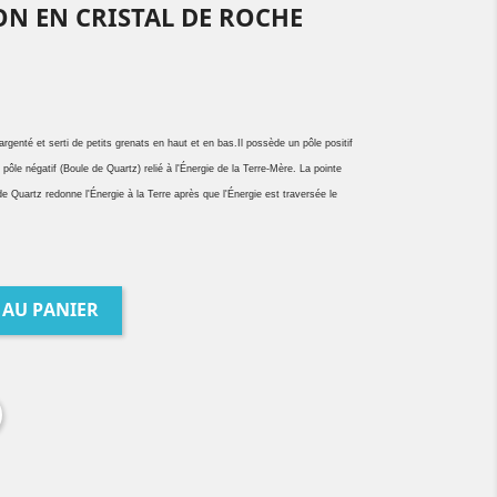
N EN CRISTAL DE ROCHE
rgenté et serti de petits grenats en haut et en bas.Il possède un pôle positif
 pôle négatif (Boule de Quartz) relié à l'Énergie de la Terre-Mère. La pointe
de Quartz redonne l'Énergie à la Terre après que l'Énergie est traversée le
 AU PANIER