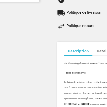
Politique de livraison
Politique retours
Description
Détai
-Le bâton de guérison fait environ 13 cm d
- poids d'environ 80 g
Le bâton de guérison est un véritable ampl
aide à vous connecter avec votre être intéri
antenne intérieur, il permet de travailler av
optimise un soin énergétique , permet à un
LE
CRISTAL de ROCHE
a comme qualité d