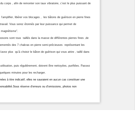
e du corps , afin de remonter son taux vibratoire, c'est le plus puissant de
'amplifier, libérer vos blocages , les bâtons de guérison en pierre fines
 travail. Vous serez étonnés par leur puissance qui permet de
le magnétisme".
sons sont tous taillés dans la masse de différentes pierres fines ,de
ornementés des 7 chakras en pierre semi-précieuses représentant les
vez plus qu'à choisir le bâton de guérison qui vous attire , taillé dans
utilisation, puis régulièrement, doivent être nettoyées, purifiées. Passez
l quelques minutes pour les recharger.
es à titre indicatif, elles ne sauraient en aucun cas constituer une
ponsabilité.Sous réserve d'erreurs ou d'omissions, photos non