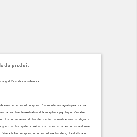
ls du produit
e long et 2 cm de circonférence.
ificateur, émetteur et récepteur d'ondes électromagnétiques, il vous
eur ,à amplifier la méditation et la réceptivité psychique. Véritable
ec plus de précisions et plus d'efficacité tout en diminuant la fatigue, il
e guérison plus rapide, c 'est un instrument important en radiesthésie.
'être à la fois récepteur, émetteur, et amplificateur; il est efficace