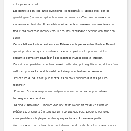
celui qui vous séduit.
Les pendules sont des outils divinatoires, de radiesthésie, utilisés aussi par les
géobiologues (personnes qui recherchent des sources). C'est une petite masse
suspendue au bout d'un fil, sa rotation est issue de mouvement non volontaires qui
traduit nos processus inconscients. Il n'est pas nécessaire d'avoir un don pour s'en
servir.
Ce procédé a été mis en évidence au 18 ième siècle par les abbés Bouly et Bayard
qui ont pu observer que le psychisme avait un impact sur les pendules et les
baguettes permettant d'accéder à des réponses inaccessibles à l'intellect.
Conseil: tous pendules avant leur première utilisation, puis régulièrement, doivent être
nettoyés, purifiés.Le pendule métal peut être purifié de diverses manières.
-Passez les à l'eau claire, puis mettez les au soleil quelques minutes pour les
recharger.
-L'aimant : Placer votre pendule quelques minutes sur un aimant pour enlever
les magnétismes résiduels.
-La plaque métallique : Procurer vous une petite plaque en métal, en cuivre de
préférence, et relier la à la terre par un fil conducteur. Puis, tapoter la pointe de
votre pendule sur la plaque pendant quelques instant. Il sera alors purifié.
Avertissements: ces informations sont données à titre indicatif, elles ne sauraient en