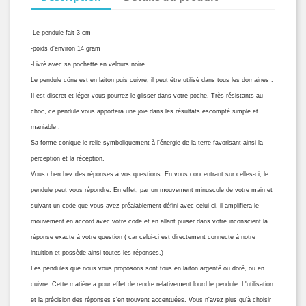
-Le pendule fait 3 cm
-poids d'environ 14 gram
-Livré avec sa pochette en velours noire
Le pendule cône est en laiton puis cuivré, il peut être utilisé dans tous les domaines .
Il est discret et léger vous pourrez le glisser dans votre poche. Très résistants au
choc, ce pendule vous apportera une joie dans les résultats escompté simple et
maniable .
Sa forme conique le relie symboliquement à l'énergie de la terre favorisant ainsi la
perception et la réception.
Vous cherchez des réponses à vos questions. En vous concentrant sur celles-ci, le
pendule peut vous répondre. En effet, par un mouvement minuscule de votre main et
suivant un code que vous avez préalablement défini avec celui-ci, il amplifiera le
mouvement en accord avec votre code et en allant puiser dans votre inconscient la
réponse exacte à votre question ( car celui-ci est directement connecté à notre
intuition et possède ainsi toutes les réponses.)
Les pendules que nous vous proposons sont tous en laiton argenté ou doré, ou en
cuivre. Cette matière a pour effet de rendre relativement lourd le pendule..L'utilisation
et la précision des réponses s'en trouvent accentuées. Vous n'avez plus qu'à choisir