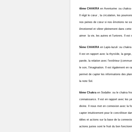
4ème CHAKRA
en Aventurine :ou chakra d
Il régit le cœur , la circulation, les poumo
nos peines de cœur si nos émotions ne sont
émotionnel et vibrer pleinement dans cette 
aimer la vie, les autres et l'univers. Il est
5ème CHAKRA
en Lapis-lazuli :ou chakra
Il est en rapport avec la thyroïde, la gorge, 
parole, la relation avec l'extérieur (communi
le son, l'imagination. Il est également en ra
permet de capter les informations des plans 
la note Sol.
6ème Chakra
en Sodalite :ou le chakra fro
connaissance. Il est en rapport avec les ye
divine. Il nous met en connexion avec la f
capter intuitivement pour le concrétiser d
idées et actions sur la base de la connexion 
actions justes sont le fruit du bon fonction