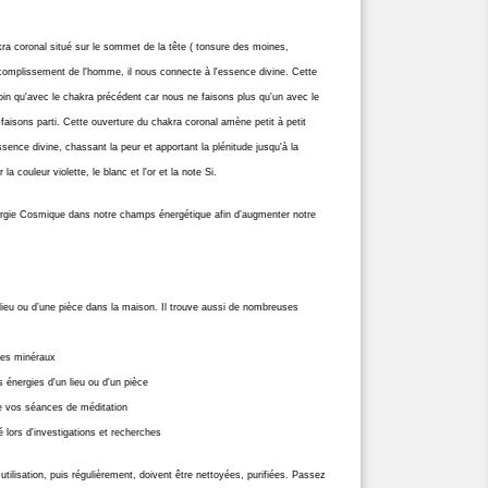
ra coronal situé sur le sommet de la tête ( tonsure des moines,
accomplissement de l'homme, il nous connecte à l'essence divine. Cette
in qu'avec le chakra précédent car nous ne faisons plus qu'un avec le
 faisons parti. Cette ouverture du chakra coronal amène petit à petit
essence divine, chassant la peur et apportant la plénitude jusqu'à la
r la couleur violette, le blanc et l'or et la note Si.
ergie Cosmique dans notre champs énergétique afin d’augmenter notre
n lieu ou d’une pièce dans la maison. Il trouve aussi de nombreuses
 des minéraux
s énergies d'un lieu ou d'un pièce
e vos séances de méditation
é lors d'investigations et recherches
utilisation, puis régulièrement, doivent être nettoyées, purifiées. Passez