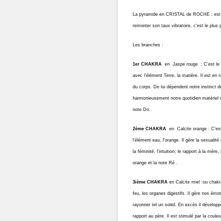
La pyramide en
CRISTAL de ROCHE
: est
remonter son taux vibratoire, c'est le plus 
Les branches :
1er CHAKRA
en Jaspe rouge : C'est le 
avec l'élément Terre, la matière. Il est en 
du corps. De lui dépendent notre instinct d
harmonieusement notre quotidien matériel n
note Do.
2ème CHAKRA
en Calcite orange : C'est 
l'élément eau, l'orange. Il gère la sexualit
la féminité, l'intuition; le rapport à la mère
orange et la note Ré .
3ième CHAKRA
en Calcite miel :ou chakra
feu, les organes digestifs. Il gère nos émo
rayonner tel un soleil. En excès il développ
rapport au père. Il est stimulé par la couleu