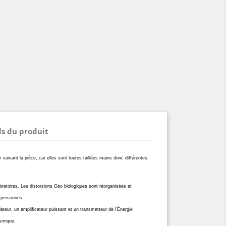
ls du produit
 suivant la pièce, car elles sont toutes taillées mains donc différentes.
 vibratoires. Les distorsions Géo biologiques sont réorganisées et
s personnes.
eur, un amplificateur puissant et un transmetteur de l’Énergie
osmique.