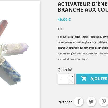
ACTIVATEUR D'ÉNE
BRANCHE AUX COU
40,00 €
TTC
Il a pour but de
capter l'énergie
cosmique ou enviro
La fonction réception et amplification est réalisée 
comme un catalyseur qui harmonise et démultiplie 
branches du générateur qui peuvent être positionnée
une onde de forme spécifique.
Quantité

AJOUTER
Partager