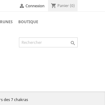
shopping_cart

Panier
(0)
Connexion
 RUNES
BOUTIQUE

rs des 7 chakras