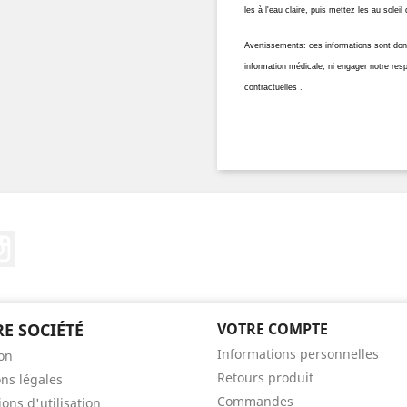
les à l'eau claire, puis mettez les au solei
Avertissements: ces informations sont donné
information médicale, ni engager notre res
contractuelles
.
erest
Instagram
E SOCIÉTÉ
VOTRE COMPTE
Informations personnelles
son
Retours produit
ns légales
Commandes
ons d'utilisation