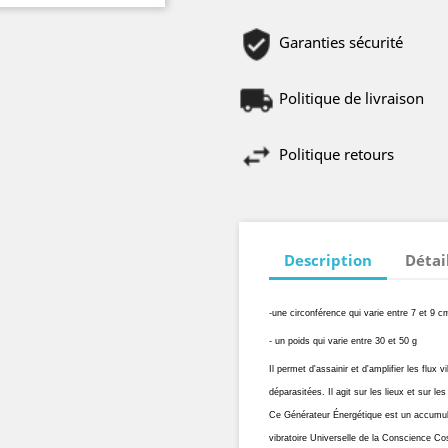
Garanties sécurité
Politique de livraison
Politique retours
Description
Détai
-une circonférence qui varie entre 7 et 9 cm
- un poids qui varie entre 30 et 50 g
Il permet d'assainir et d'amplifier les flux
déparasitées. Il agit sur les lieux et sur le
Ce Générateur Énergétique est un accumulat
vibratoire Universelle de la Conscience C