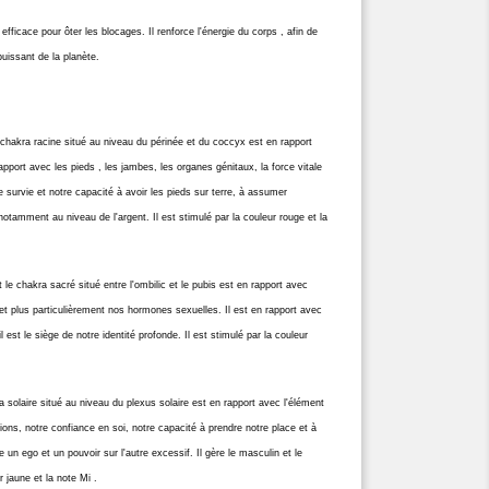
 efficace pour ôter les blocages. Il renforce l'énergie du corps , afin de
puissant de la planète.
chakra racine situé au niveau du périnée et du coccyx est en rapport
rapport avec les pieds , les jambes, les organes génitaux, la force vitale
e survie et notre capacité à avoir les pieds sur terre, à assumer
otamment au niveau de l'argent. Il est stimulé par la couleur rouge et la
le chakra sacré situé entre l'ombilic et le pubis est en rapport avec
é et plus particulièrement nos hormones sexuelles. Il est en rapport avec
, il est le siège de notre identité profonde. Il est stimulé par la couleur
 solaire situé au niveau du plexus solaire est en rapport avec l'élément
tions, notre confiance en soi, notre capacité à prendre notre place et à
e un ego et un pouvoir sur l'autre excessif. Il gère le masculin et le
r jaune et la note Mi .