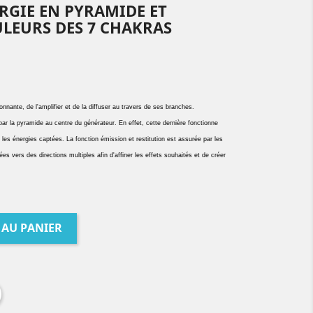
RGIE EN PYRAMIDE ET
LEURS DES 7 CHAKRAS
nnante, de l'
amplifier
et de la
diffuser
au travers de ses branches.
par la
pyramide
au centre du générateur. En effet, cette dernière fonctionne
les énergies captées. La fonction émission et restitution est assurée par les
s vers des directions multiples afin d'affiner les effets souhaités et de créer
 AU PANIER