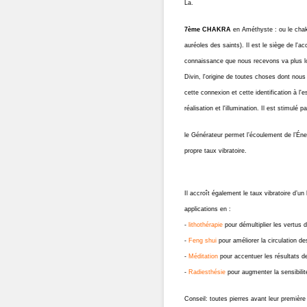
La.
7ème CHAKRA
en Améthyste : ou le chak
auréoles des saints). Il est le siège de l'
connaissance que nous recevons va plus lo
Divin, l'origine de toutes choses dont nous
cette connexion et cette identification à l'
réalisation et l'illumination. Il est stimulé pa
le Générateur permet l’écoulement de l’Én
propre taux vibratoire.
Il accroît également le taux vibratoire d’u
applications en :
-
lithothérapie
pour démultiplier les vertus
-
Feng shui
pour améliorer la circulation de
-
Méditation
pour accentuer les résultats d
-
Radiesthésie
pour augmenter la sensibilit
Conseil: toutes pierres avant leur première 