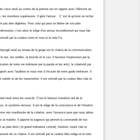
u cœur situé au centre de la poitrine est en rapport avec l'élément air.
ns, les membres supérieures. Il gère l'amour. C 'est là qu'iront se nicher
 pas bien digérées. Pour celui qui peut se libérer de son plan
dimension, c'est alors le siège d'un amour inconditionnel qui nous fait
 stimulé par la couleur verte et rose et la note Fa.
 laryngé situé au niveau de la gorge est le chakra de la communication.
le nez, les oreilles, la bouche et le cou. Il favorise l'expression par la
cation de notre vie intérieure par la parole et les arts), la créativité par
pport avec l'audition et nous met à l'écoute de notre guide intérieure. Il
subtils et de les transmettre. Il est stimulé par la couleur bleu clair et
ntal situé entre les sourcils. C'est le fameux troisième œil de la
ux, le système nerveux. Il est le siège de la conscience et de l'intuition
orme non manifestée de la création, avec l'essence pure que nous allons
ans la matière. Il apporte la sagesse qui permet la commande de nos
au plan divin ( le grand ordinateur central). Intuition, esprit clair et
nement de ce chakra. Il est stimulé par la couleur bleu indigo et la note