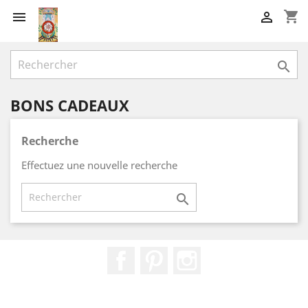
shopping_cart



BONS CADEAUX
Recherche
Effectuez une nouvelle recherche

Facebook
Pinterest
Instagram